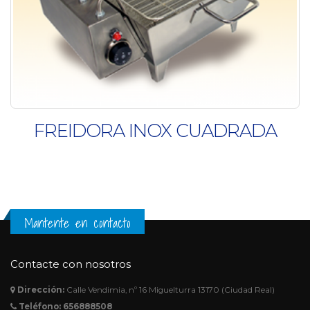
FREIDORA INOX CUADRADA
Mantente en contacto
Contacte con nosotros
Dirección:
Calle Vendimia, nº 16 Miguelturra 13170 (Ciudad Real)
Teléfono:
656888508