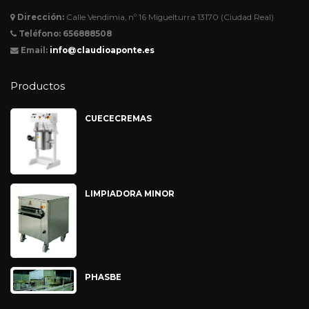
Dirección:
Calle Vendimia, nº 16 Miguelturra 13170 (Ciudad Real)
Teléfono:
656888508
Email:
info@claudioaponte.es
Productos
CUECECREMAS
LIMPIADORA MINOR
PHASBE