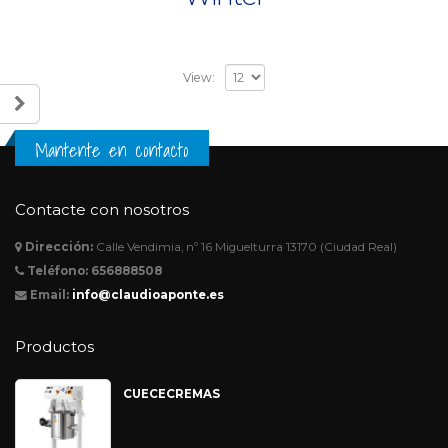
View:
Mantente en contacto
Contacte con nosotros
Dirección:
Calle Vendimia, nº 16 Miguelturra 13170 (Ciudad Real)
Teléfono:
656888508
Email:
info@claudioaponte.es
Productos
CUECECREMAS