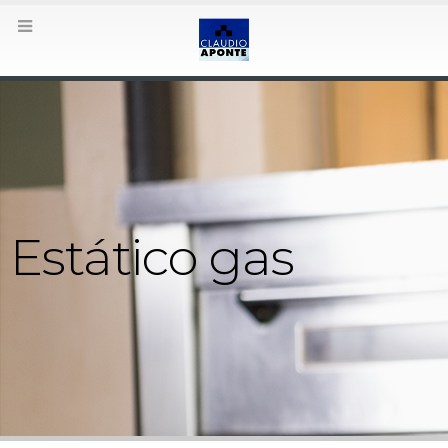
.es/wp-
Estático gas