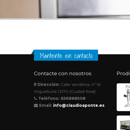
Mantente en contacto
Contacte con nosotros
Prod
Dirección:
Calle Vendimia, nº 16
Miguelturra 13170 (Ciudad Real)
Teléfono:
656888508
Email:
info@claudioaponte.es