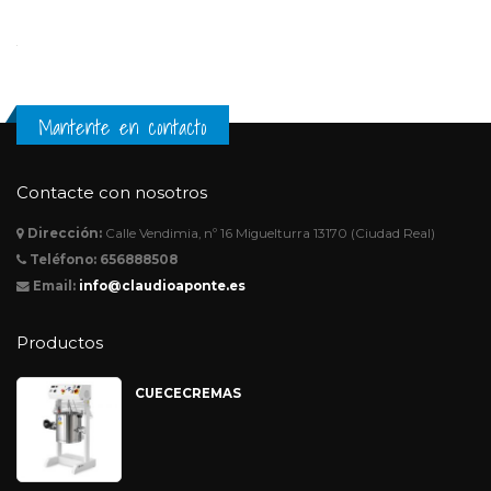
Mantente en contacto
Contacte con nosotros
Dirección:
Calle Vendimia, nº 16 Miguelturra 13170 (Ciudad Real)
Teléfono:
656888508
Email:
info@claudioaponte.es
Productos
CUECECREMAS