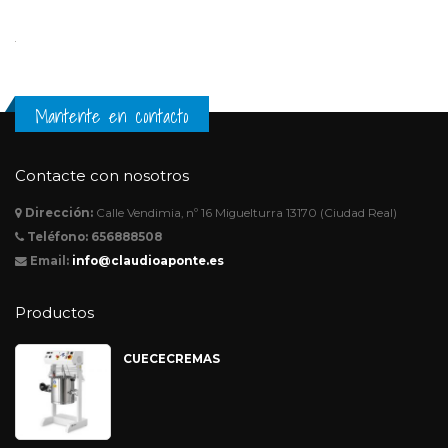
Mantente en contacto
Contacte con nosotros
Dirección:
Calle Vendimia, nº 16 Miguelturra 13170 (Ciudad Real)
Teléfono:
656888508
Email:
info@claudioaponte.es
Productos
CUECECREMAS