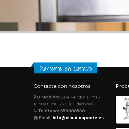
Mantente en contacto
Contacte con nosotros
Prod
Dirección:
Calle Vendimia, nº 16
Miguelturra 13170 (Ciudad Real)
Teléfono:
656888508
Email:
info@claudioaponte.es