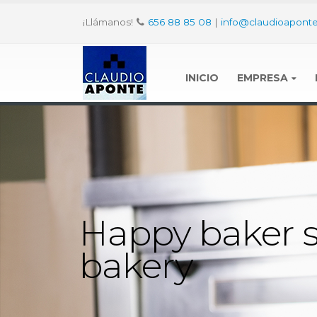
¡Llámanos!
656 88 85 08
|
info@claudioaponte
INICIO
EMPRESA
Happy baker s
bakery