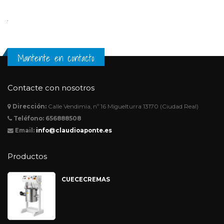
Mantente en contacto
Contacte con nosotros
Dirección:
Calle Vendimia, nº 16 Miguelturra 13170 (Ciudad Real)
Teléfono:
656888508
Email:
info@claudioaponte.es
Productos
CUECECREMAS