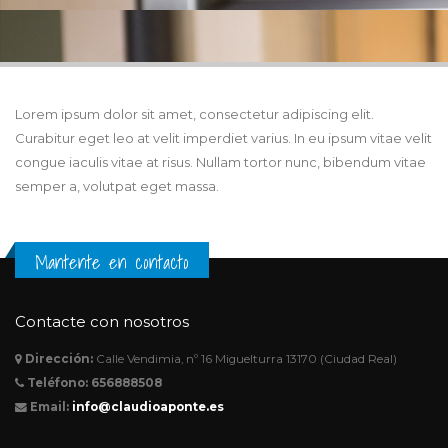
Lorem ipsum dolor sit amet, consectetur adipiscing elit.
Curabitur eget leo at velit imperdiet varius. In eu ipsum vitae velit
congue iaculis vitae at risus. Nullam tortor nunc, bibendum vitae
semper a, volutpat eget massa.
Mantente en contacto
Contacte con nosotros
Dirección:
Calle Vendimia, nº 16 Miguelturra 13170 (Ciudad Real)
Teléfono:
656888508
Email:
info@claudioaponte.es