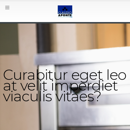
Curabitur eget leo
at velit imperdiet
viaculis vitaes?