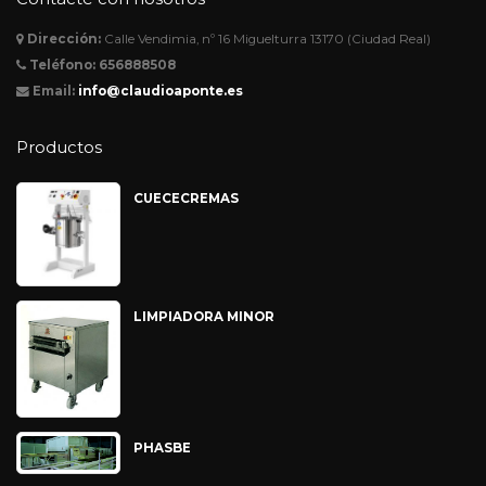
Dirección:
Calle Vendimia, nº 16 Miguelturra 13170 (Ciudad Real)
Teléfono:
656888508
Email:
info@claudioaponte.es
Productos
CUECECREMAS
LIMPIADORA MINOR
PHASBE