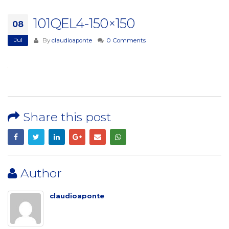
101QEL4-150×150
08
Jul
By
claudioaponte
0 Comments
Share this post
Author
claudioaponte