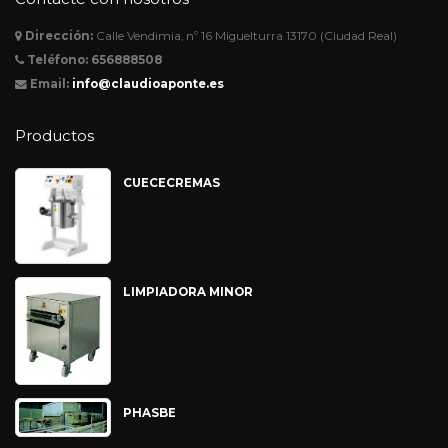
Dirección:
Calle Vendimia, nº 16 Miguelturra 13170 (Ciudad Real)
Teléfono:
656888508
Email:
info@claudioaponte.es
Productos
CUECECREMAS
LIMPIADORA MINOR
PHASBE