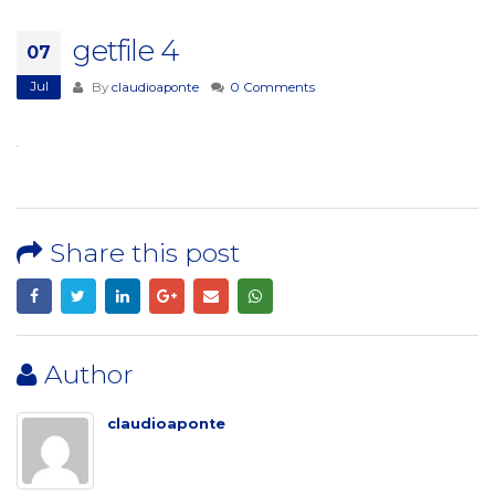
getfile 4
07
Jul
By
claudioaponte
0 Comments
Share this post
Author
claudioaponte