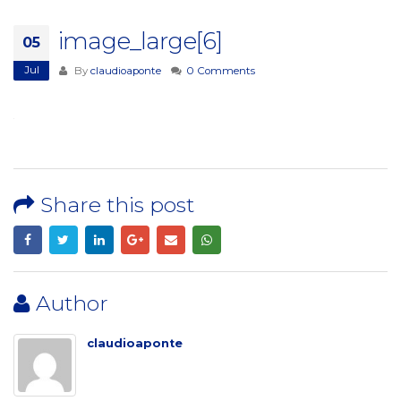
image_large[6]
05
Jul
By
claudioaponte
0 Comments
Share this post
Author
claudioaponte