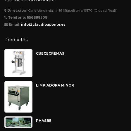
Dirección:
Calle Vendimia, nº 16 Miguelturra 13170 (Ciudad Real)
Teléfono:
656888508
Email:
info@claudioaponte.es
Productos
CUECECREMAS
LIMPIADORA MINOR
PHASBE