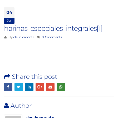
04
Jul
harinas_especiales_integrales[1]
By
claudioaponte
0 Comments
Share this post
Author
claudioaponte