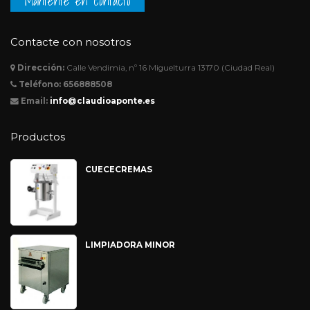
Mantente en contacto
Contacte con nosotros
Dirección:
Calle Vendimia, nº 16 Miguelturra 13170 (Ciudad Real)
Teléfono:
656888508
Email:
info@claudioaponte.es
Productos
CUECECREMAS
LIMPIADORA MINOR